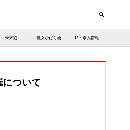

未来協
建女ひばり会
IS・求人情報
催について